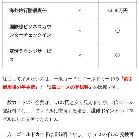
海外旅行賠償責任
×
3,000万円
国際線ビジネスカウ
×
〇
ンターチェックイン
空港ラウンジサービ
×
〇
ス
注目して頂きたいのは、一般カードとゴールドカードの
『
割引
適用後の年会費
』
と
『
2倍コースの登録料
』
の
比較
です。
一般カード
の年会費は、
1,127円
と安く見えますが、2倍コース
登録料「なし」でマイルに交換する場合、
獲得ポイント1p=1マ
イル
にしか交換できません。
一方、
ゴールドカード
は登録料「なし」で
1p=2マイルに交換可