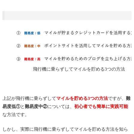
度中～
ポイントサイトとは？ポイントサイトの仕組
み
ポイントサイトで貯めたポイントをマイルに
交換する
ポイントサイトのポイントは最大70％
の交換率でANAマイルに交換可能
飛行機に乗らずしてマイルを貯める3つの方法
ポイントサイトの案件内容
クレジットカードの新規入会の実例～
楽天カードの新規入会～
ポイントサイトへの登録は簡単・無料
上記が飛行機に乗らずして
マイルを貯める3つの方法
ですが、
難
易度低①
と
難易度中②
については、
初心者でも簡単に実践可能
③ブログでマイルを貯める～難易度高～
な方法です。
陸マイラーブログで成功するために一番必要
なことは根気よく続けること
しかし、実際に飛行機に乗らずしてマイルを貯める方法を知ら