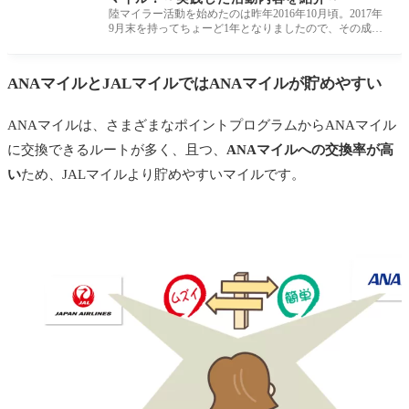
おすすめのポイントサイトに登録する
陸マイラー活動を始めたのは昨年2016年10月頃。2017年
9月末を持ってちょーど1年となりましたので、その成果
の概要を報告したいと思い
ANAマイルとJALマイルではANAマイルが貯めやすい
ANAマイルは、さまざまなポイントプログラムからANAマイル
に交換できるルートが多く、且つ、
ANAマイルへの交換率が高
い
ため、JALマイルより貯めやすいマイルです。