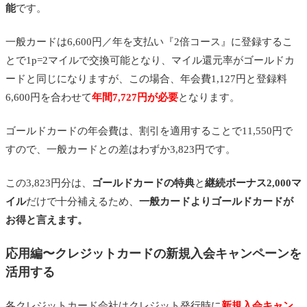
能
です。
一般カードは6,600円／年を支払い『2倍コース』に登録するこ
とで1p=2マイルで交換可能となり、マイル還元率がゴールドカ
ードと同じになりますが、この場合、年会費1,127円と登録料
6,600円を合わせて
年間7,727円が必要
となります。
ゴールドカードの年会費は、割引を適用することで11,550円で
すので、一般カードとの差はわずか3,823円です。
この3,823円分は、
ゴールドカードの特典
と
継続ボーナス2,000マ
イル
だけで十分補えるため、
一般カードよりゴールドカードが
お得と言えます。
応用編〜クレジットカードの新規入会キャンペーンを
活用する
各クレジットカード会社はクレジット発行時に
新規入会キャン