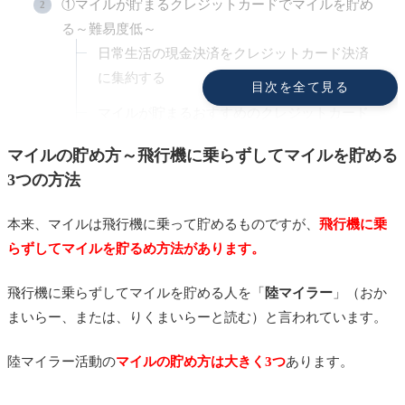
①マイルが貯まるクレジットカードでマイルを貯め
る～難易度低～
日常生活の現金決済をクレジットカード決済
に集約する
目次を全て見る
マイルが貯まるおすすめのクレジットカード
はANA VISAワイドゴールドカード
マイルの貯め方～飛行機に乗らずしてマイルを貯める
「ANA VISA ワイドゴールドカード」と
3つの方法
「ANA JCB ワイドゴールドカード」どっちが
いいの？
本来、マイルは飛行機に乗って貯めるものですが、
飛行機に乗
らずしてマイルを貯るめ方法があります。
ゴールドカードをおススメする理由
一般カードとゴールドカードのスペッ
飛行機に乗らずしてマイルを貯める人を「
陸マイラー
」（おか
ク比較（ANA VISA カードの場合）
まいらー、または、りくまいらーと読む）と言われています。
応用編〜クレジットカードの新規入会キャンペーン
陸マイラー活動の
マイルの貯め方は大きく3つ
あります。
を活用する
②ポイントサイトを活用してマイルを貯める～難易