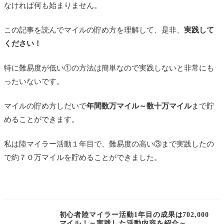
なければ何も始まりません。
ブログで成功する近道はセミナー等に参加し
て最低限の知識を得ること
この記事を読んでマイルの貯め方を理解して、是非、
実践して
ブログで成功するとブログは資産になる
ください！
ブログのさらなる発展のためにSEOコン
サルを依頼
特に難易度が低い①の方法は簡単なので実践しないと非常にも
ったいないです。
初心者のマイルの貯め方～まとめ～
筆者の経験からオススメするマイルが貯まる
マイルの貯め方しだいで
年間数万マイル～数十万マイル
まで貯
クレジットカード
めることができます。
ANA VISA ワイドゴールドカード
私は陸マイラー活動１年目で、難易度の高い③まで実践したの
ANAアメックスゴールドカード
で約７０万マイルを貯めることができました。
マリオットアメックスプレミアムカー
ド
はじめてANAカードを発行する際は、マイ友
プログラムを利用しましょう
初心者陸マイラー活動1年目の成果は702,000
マイル！～実践した活動内容を紹介～